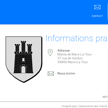
CONTACT
Informations pra
Adresse
Mairie de Mars-La-Tour
37 rue de Verdun
54800 Mars-La-Tour
Nous écrire
RET
Imaginé pour l'association des maire