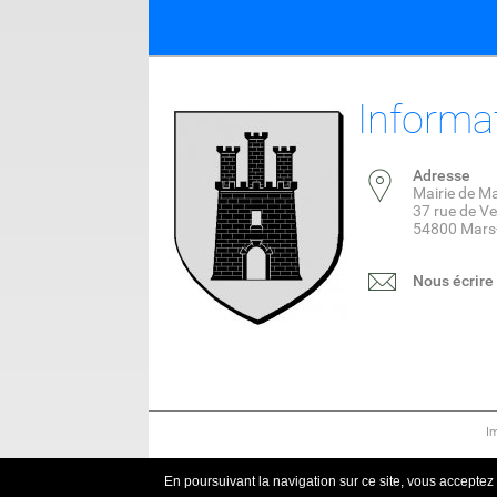
Informa
Adresse
Mairie de M
37 rue de V
54800 Mars
Nous écrire
I
En poursuivant la navigation sur ce site, vous acceptez q