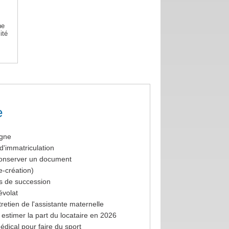
ne
ité
e
igne
 d'immatriculation
conserver un document
e-création)
ts de succession
évolat
retien de l'assistante maternelle
 estimer la part du locataire en 2026
 médical pour faire du sport