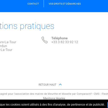
CONTACT
VOS DROITS ET DÉMARCHES
tions pratiques
Téléphone
ars-La-Tour
+33 3 82 33 92 12
erdun
-La-Tour
RETOUR HAUT
maginé pour l'association des maires de Meurthe et Moselle par Comparactif - CMS :
Flexi
Mentions légales
ue les cookies soient utilisés à des fins d'analyse, de pertinence et de publicité.