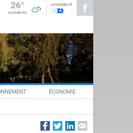
26°
ACCESSIBILITÉ
a
A
AUJOURD'HUI
ONNEMENT
ÉCONOMIE