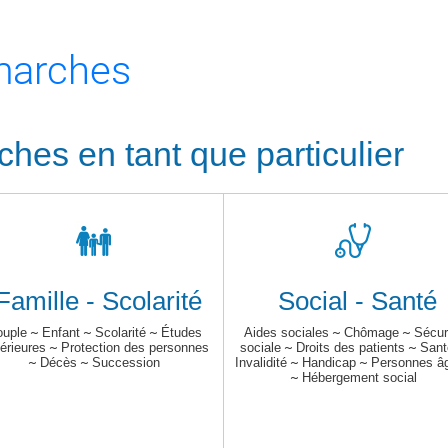
émarches
ches en tant que particulier
Famille - Scolarité
Social - Santé
uple
~
Enfant
~
Scolarité
~
Études
Aides sociales
~
Chômage
~
Sécur
érieures
~
Protection des personnes
sociale
~
Droits des patients
~
Sant
~
Décès
~
Succession
Invalidité
~
Handicap
~
Personnes â
~
Hébergement social