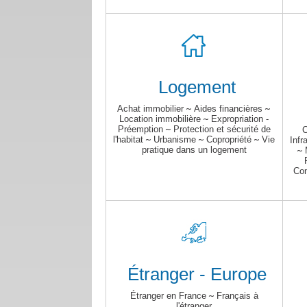
Logement
Achat immobilier
~
Aides financières
~
Location immobilière
~
Expropriation -
Préemption
~
Protection et sécurité de
C
l'habitat
~
Urbanisme
~
Copropriété
~
Vie
Infr
pratique dans un logement
~
Con
Étranger - Europe
Étranger en France
~
Français à
l'étranger